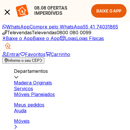
08.08 OFERTAS 
BAIXE O APP
IMPERDÍVEIS
WhatsApp
Compre pelo WhatsApp
55 41 74031865
Televendas
Televendas
0800 080 0099
Baixe o App
Baixe o App
Lojas
Lojas Físicas
Entrar
Favoritos
Carrinho
Informe o seu CEP
Departamentos
Madeira Originals
Serviços
Móveis Planejados
Meus pedidos
Ajuda
Móveis