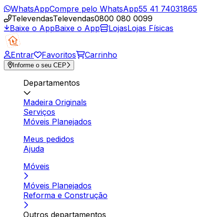
WhatsApp
Compre pelo WhatsApp
55 41 74031865
Televendas
Televendas
0800 080 0099
Baixe o App
Baixe o App
Lojas
Lojas Físicas
Entrar
Favoritos
Carrinho
Informe o seu CEP
Departamentos
Madeira Originals
Serviços
Móveis Planejados
Meus pedidos
Ajuda
Móveis
Móveis Planejados
Reforma e Construção
Outros departamentos