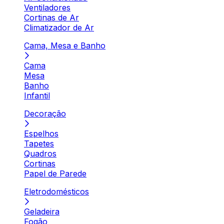
Ventiladores
Cortinas de Ar
Climatizador de Ar
Cama, Mesa e Banho
Cama
Mesa
Banho
Infantil
Decoração
Espelhos
Tapetes
Quadros
Cortinas
Papel de Parede
Eletrodomésticos
Geladeira
Fogão