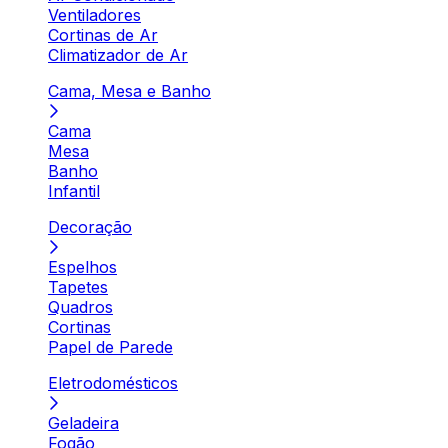
Ventiladores
Cortinas de Ar
Climatizador de Ar
Cama, Mesa e Banho
Cama
Mesa
Banho
Infantil
Decoração
Espelhos
Tapetes
Quadros
Cortinas
Papel de Parede
Eletrodomésticos
Geladeira
Fogão