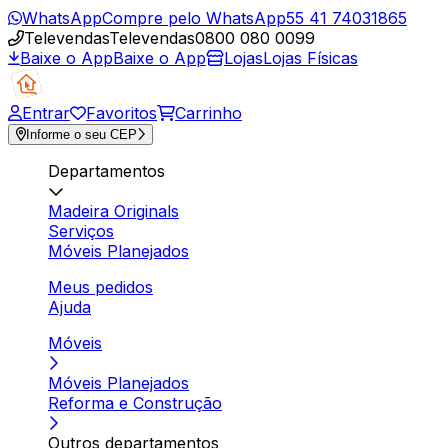
WhatsApp
Compre pelo WhatsApp
55 41 74031865
Televendas
Televendas
0800 080 0099
Baixe o App
Baixe o App
Lojas
Lojas Físicas
Entrar
Favoritos
Carrinho
Informe o seu CEP
Departamentos
Madeira Originals
Serviços
Móveis Planejados
Meus pedidos
Ajuda
Móveis
Móveis Planejados
Reforma e Construção
Outros departamentos