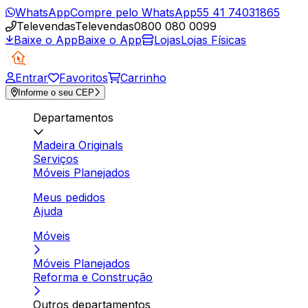
WhatsApp
Compre pelo WhatsApp
55 41 74031865
Televendas
Televendas
0800 080 0099
Baixe o App
Baixe o App
Lojas
Lojas Físicas
Entrar
Favoritos
Carrinho
Informe o seu CEP
Departamentos
Madeira Originals
Serviços
Móveis Planejados
Meus pedidos
Ajuda
Móveis
Móveis Planejados
Reforma e Construção
Outros departamentos