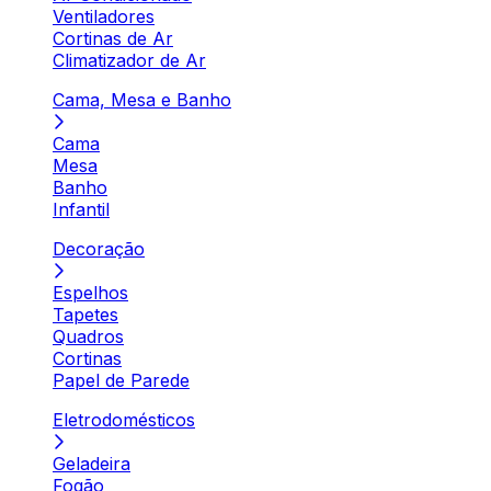
Ventiladores
Cortinas de Ar
Climatizador de Ar
Cama, Mesa e Banho
Cama
Mesa
Banho
Infantil
Decoração
Espelhos
Tapetes
Quadros
Cortinas
Papel de Parede
Eletrodomésticos
Geladeira
Fogão