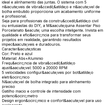
ideal e alinhamento das juntas. O sistema com 5
n&iacute;veis de vibra&ccedil;&atilde;o e n&iacute;vel de
bolha embutido proporciona um acabamento uniforme
e profissional.
Seja para profissionais da constru&ccedil;&atilde;o civil
ou entusiastas do DIY, a M&aacute;quina Assentar Piso
Porcelanato &eacute; uma escolha inteligente. Invista em
qualidade e efici&ecirc;ncia para transformar seus
projetos em realidade, garantindo resultados
impec&aacute;veis e duradouros.
Caracter&iacute;sticas
Cor: Preto e azul
Material: Abs+Aluminio
Frequ&ecirc;ncia de vibra&ccedil;&atilde;o
ajust&aacute;vel: 5000 a 20000 RPM
5 velocidades configur&aacute;veis por bot&atilde;o
eletr&ocirc;nico
N&iacute;vel de bolha integrado para alinhamento
preciso
Gatilho macio e controle de intensidade com
potenci&ocirc;metro
Design ergon&ocirc;mico e confort&aacute;vel para uso