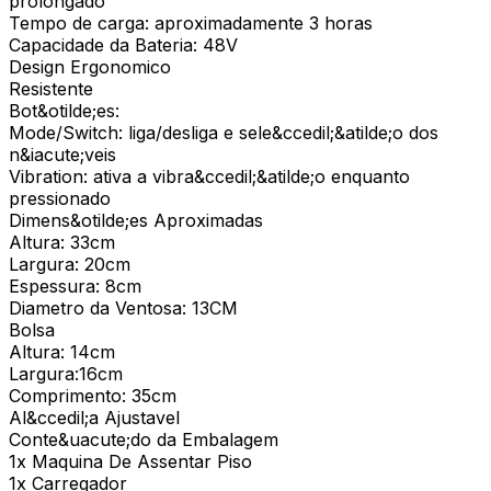
prolongado
Tempo de carga: aproximadamente 3 horas
Capacidade da Bateria: 48V
Design Ergonomico
Resistente
Bot&otilde;es:
Mode/Switch: liga/desliga e sele&ccedil;&atilde;o dos
n&iacute;veis
Vibration: ativa a vibra&ccedil;&atilde;o enquanto
pressionado
Dimens&otilde;es Aproximadas
Altura: 33cm
Largura: 20cm
Espessura: 8cm
Diametro da Ventosa: 13CM
Bolsa
Altura: 14cm
Largura:16cm
Comprimento: 35cm
Al&ccedil;a Ajustavel
Conte&uacute;do da Embalagem
1x Maquina De Assentar Piso
1x Carregador