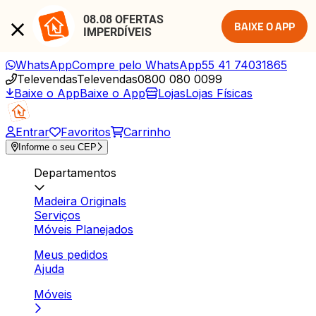
08.08 OFERTAS 
BAIXE O APP
IMPERDÍVEIS
WhatsApp
Compre pelo WhatsApp
55 41 74031865
Televendas
Televendas
0800 080 0099
Baixe o App
Baixe o App
Lojas
Lojas Físicas
Entrar
Favoritos
Carrinho
Informe o seu CEP
Departamentos
Madeira Originals
Serviços
Móveis Planejados
Meus pedidos
Ajuda
Móveis