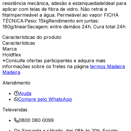
resistência mecânica, adesão e estanqueidadeIdeal para
aplicar com telas de fibra de vidro. Não retrai a
fitaImpermeável a água. Permeável ao vapor FICHA
TÉCNICA:Peso: 15kgRendimento em juntas:
180g/linearSecagem: entre demãos 24h. Cura total 24h
Características do produto
Características
Marca
Holdflex
*Consulte ofertas participantes e adquira mais
informações sobre os fretes na página
termos Madeira
Madeira
Atendimento
Ajuda
Compre pelo WhatsApp
Televendas
0800 080 0099
De Segunda a sábado, das 08h às 20h. Exceto