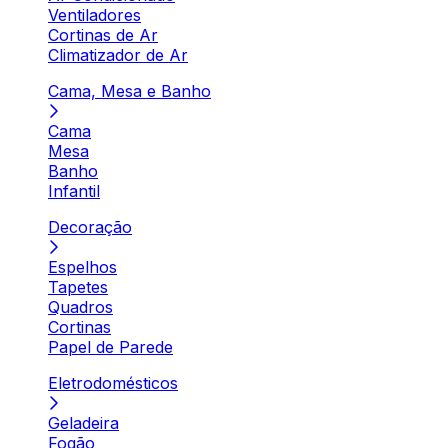
Ventiladores
Cortinas de Ar
Climatizador de Ar
Cama, Mesa e Banho
Cama
Mesa
Banho
Infantil
Decoração
Espelhos
Tapetes
Quadros
Cortinas
Papel de Parede
Eletrodomésticos
Geladeira
Fogão