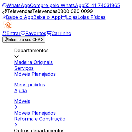
WhatsApp
Compre pelo WhatsApp
55 41 74031865
Televendas
Televendas
0800 080 0099
Baixe o App
Baixe o App
Lojas
Lojas Físicas
Entrar
Favoritos
Carrinho
Informe o seu CEP
Departamentos
Madeira Originals
Serviços
Móveis Planejados
Meus pedidos
Ajuda
Móveis
Móveis Planejados
Reforma e Construção
Outros departamentos