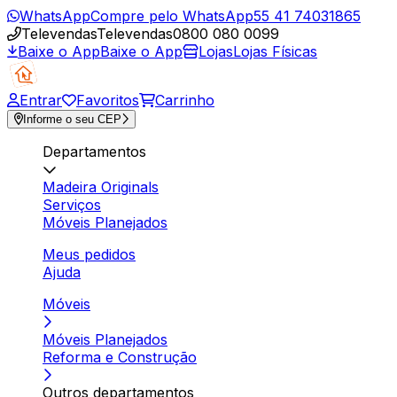
WhatsApp
Compre pelo WhatsApp
55 41 74031865
Televendas
Televendas
0800 080 0099
Baixe o App
Baixe o App
Lojas
Lojas Físicas
Entrar
Favoritos
Carrinho
Informe o seu CEP
Departamentos
Madeira Originals
Serviços
Móveis Planejados
Meus pedidos
Ajuda
Móveis
Móveis Planejados
Reforma e Construção
Outros departamentos