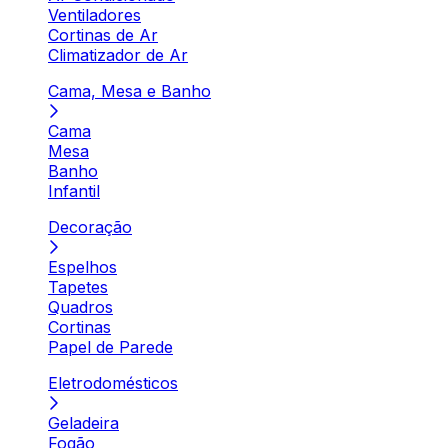
Ventiladores
Cortinas de Ar
Climatizador de Ar
Cama, Mesa e Banho
Cama
Mesa
Banho
Infantil
Decoração
Espelhos
Tapetes
Quadros
Cortinas
Papel de Parede
Eletrodomésticos
Geladeira
Fogão