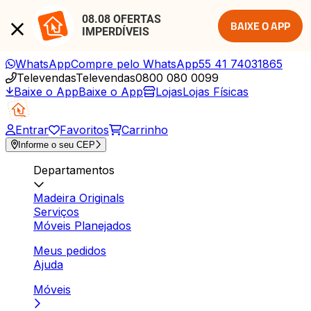
08.08 OFERTAS 
BAIXE O APP
IMPERDÍVEIS
WhatsApp
Compre pelo WhatsApp
55 41 74031865
Televendas
Televendas
0800 080 0099
Baixe o App
Baixe o App
Lojas
Lojas Físicas
Entrar
Favoritos
Carrinho
Informe o seu CEP
Departamentos
Madeira Originals
Serviços
Móveis Planejados
Meus pedidos
Ajuda
Móveis