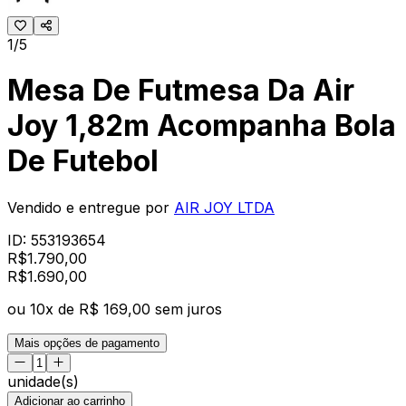
1/5
Mesa De Futmesa Da Air
Joy 1,82m Acompanha Bola
De Futebol
Vendido e entregue por
AIR JOY LTDA
ID:
553193654
R$
1.790,00
R$
1.690
,
00
ou
10
x de
R$ 169,00
sem juros
Mais opções de pagamento
unidade(s)
Adicionar ao carrinho