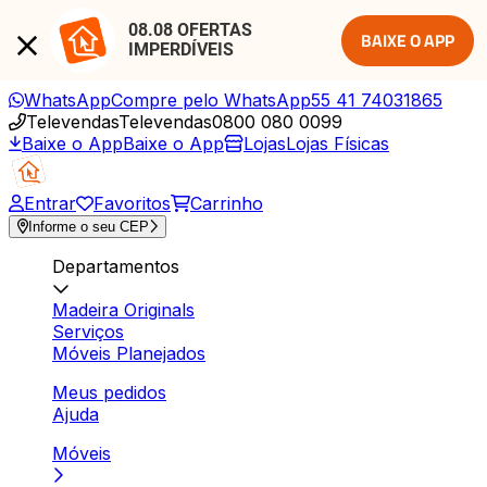
08.08 OFERTAS 
BAIXE O APP
IMPERDÍVEIS
WhatsApp
Compre pelo WhatsApp
55 41 74031865
Televendas
Televendas
0800 080 0099
Baixe o App
Baixe o App
Lojas
Lojas Físicas
Entrar
Favoritos
Carrinho
Informe o seu CEP
Departamentos
Madeira Originals
Serviços
Móveis Planejados
Meus pedidos
Ajuda
Móveis