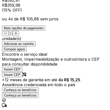
R$
592,91
R$
359
,
98
(15% OFF)
ou
4
x de
R$ 105,88
sem juros
Mais opções de pagamento
unidade(s)
Adicionar ao carrinho
Comprar agora
Encontre o serviço ideal
Montagem, Impermeabilização e outros
Insira o CEP
para consultar disponibilidade
Inserir CEP
Inserir CEP
+
12
meses de garantia em até
4
x R$
15,25
Assistência credenciada em todo o país
Conheça os benefícios
Conheça os benefícios