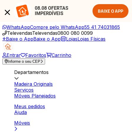
08.08 OFERTAS 
BAIXE O APP
IMPERDÍVEIS
WhatsApp
Compre pelo WhatsApp
55 41 74031865
Televendas
Televendas
0800 080 0099
Baixe o App
Baixe o App
Lojas
Lojas Físicas
Entrar
Favoritos
Carrinho
Informe o seu CEP
Departamentos
Madeira Originals
Serviços
Móveis Planejados
Meus pedidos
Ajuda
Móveis