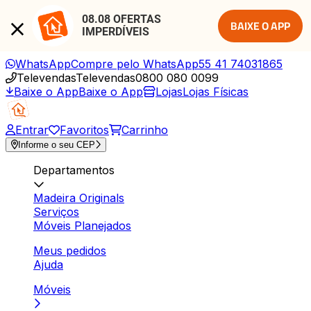
08.08 OFERTAS 
BAIXE O APP
IMPERDÍVEIS
WhatsApp
Compre pelo WhatsApp
55 41 74031865
Televendas
Televendas
0800 080 0099
Baixe o App
Baixe o App
Lojas
Lojas Físicas
Entrar
Favoritos
Carrinho
Informe o seu CEP
Departamentos
Madeira Originals
Serviços
Móveis Planejados
Meus pedidos
Ajuda
Móveis