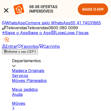
08.08 OFERTAS 
BAIXE O APP
IMPERDÍVEIS
WhatsApp
Compre pelo WhatsApp
55 41 74031865
Televendas
Televendas
0800 080 0099
Baixe o App
Baixe o App
Lojas
Lojas Físicas
Entrar
Favoritos
Carrinho
Informe o seu CEP
Departamentos
Madeira Originals
Serviços
Móveis Planejados
Meus pedidos
Ajuda
Móveis