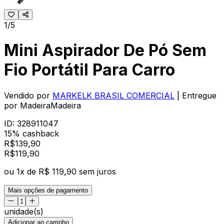
1/5
Mini Aspirador De Pó Sem
Fio Portátil Para Carro
Vendido por
MARKELK BRASIL COMERCIAL
| Entregue
por
MadeiraMadeira
ID:
328911047
15% cashback
R$
139,90
R$
119
,
90
ou
1
x de
R$ 119,90
sem juros
Mais opções de pagamento
unidade(s)
Adicionar ao carrinho