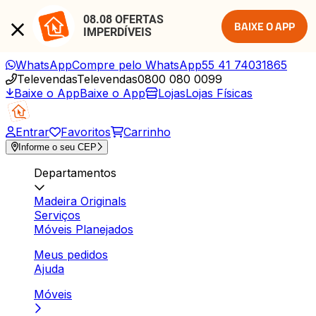
08.08 OFERTAS 
BAIXE O APP
IMPERDÍVEIS
WhatsApp
Compre pelo WhatsApp
55 41 74031865
Televendas
Televendas
0800 080 0099
Baixe o App
Baixe o App
Lojas
Lojas Físicas
Entrar
Favoritos
Carrinho
Informe o seu CEP
Departamentos
Madeira Originals
Serviços
Móveis Planejados
Meus pedidos
Ajuda
Móveis