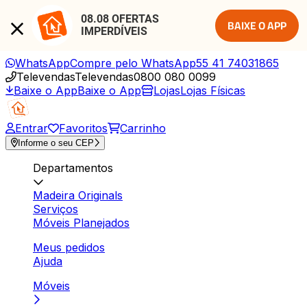
08.08 OFERTAS 
BAIXE O APP
IMPERDÍVEIS
WhatsApp
Compre pelo WhatsApp
55 41 74031865
Televendas
Televendas
0800 080 0099
Baixe o App
Baixe o App
Lojas
Lojas Físicas
Entrar
Favoritos
Carrinho
Informe o seu CEP
Departamentos
Madeira Originals
Serviços
Móveis Planejados
Meus pedidos
Ajuda
Móveis