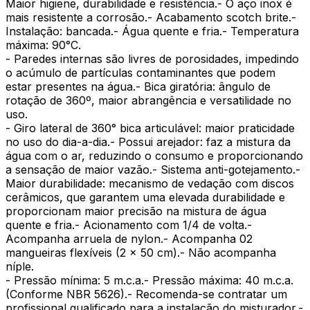
Maior higiene, durabilidade e resistência.- O aço inox é
mais resistente a corrosão.- Acabamento scotch brite.-
Instalação: bancada.- Água quente e fria.- Temperatura
máxima: 90°C.
- Paredes internas são livres de porosidades, impedindo
o acúmulo de partículas contaminantes que podem
estar presentes na água.- Bica giratória: ângulo de
rotação de 360º, maior abrangência e versatilidade no
uso.
- Giro lateral de 360° bica articulável: maior praticidade
no uso do dia-a-dia.- Possui arejador: faz a mistura da
água com o ar, reduzindo o consumo e proporcionando
a sensação de maior vazão.- Sistema anti-gotejamento.-
Maior durabilidade: mecanismo de vedação com discos
cerâmicos, que garantem uma elevada durabilidade e
proporcionam maior precisão na mistura de água
quente e fria.- Acionamento com 1/4 de volta.-
Acompanha arruela de nylon.- Acompanha 02
mangueiras flexíveis (2 x 50 cm).- Não acompanha
níple.
- Pressão mínima: 5 m.c.a.- Pressão máxima: 40 m.c.a.
(Conforme NBR 5626).- Recomenda-se contratar um
profissional qualificado para a instalação do misturador.-