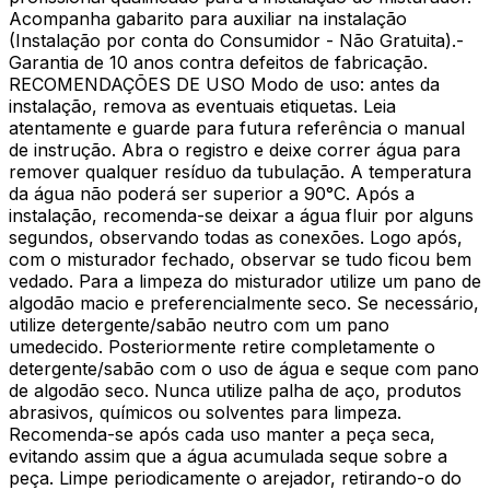
Acompanha gabarito para auxiliar na instalação
(Instalação por conta do Consumidor - Não Gratuita).-
Garantia de 10 anos contra defeitos de fabricação.
RECOMENDAÇÕES DE USO Modo de uso: antes da
instalação, remova as eventuais etiquetas. Leia
atentamente e guarde para futura referência o manual
de instrução. Abra o registro e deixe correr água para
remover qualquer resíduo da tubulação. A temperatura
da água não poderá ser superior a 90°C. Após a
instalação, recomenda-se deixar a água fluir por alguns
segundos, observando todas as conexões. Logo após,
com o misturador fechado, observar se tudo ficou bem
vedado. Para a limpeza do misturador utilize um pano de
algodão macio e preferencialmente seco. Se necessário,
utilize detergente/sabão neutro com um pano
umedecido. Posteriormente retire completamente o
detergente/sabão com o uso de água e seque com pano
de algodão seco. Nunca utilize palha de aço, produtos
abrasivos, químicos ou solventes para limpeza.
Recomenda-se após cada uso manter a peça seca,
evitando assim que a água acumulada seque sobre a
peça. Limpe periodicamente o arejador, retirando-o do