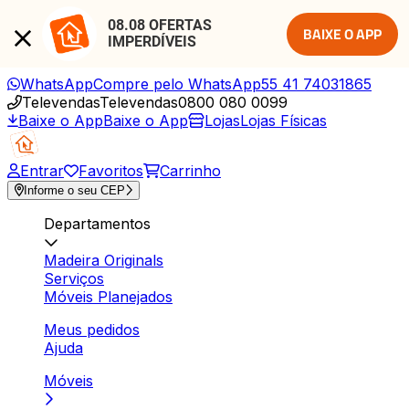
08.08 OFERTAS 
BAIXE O APP
IMPERDÍVEIS
WhatsApp
Compre pelo WhatsApp
55 41 74031865
Televendas
Televendas
0800 080 0099
Baixe o App
Baixe o App
Lojas
Lojas Físicas
Entrar
Favoritos
Carrinho
Informe o seu CEP
Departamentos
Madeira Originals
Serviços
Móveis Planejados
Meus pedidos
Ajuda
Móveis