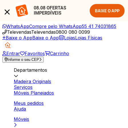
08.08 OFERTAS 
BAIXE O APP
IMPERDÍVEIS
WhatsApp
Compre pelo WhatsApp
55 41 74031865
Televendas
Televendas
0800 080 0099
Baixe o App
Baixe o App
Lojas
Lojas Físicas
Entrar
Favoritos
Carrinho
Informe o seu CEP
Departamentos
Madeira Originals
Serviços
Móveis Planejados
Meus pedidos
Ajuda
Móveis