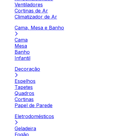
Ventiladores
Cortinas de Ar
Climatizador de Ar
Cama, Mesa e Banho
Cama
Mesa
Banho
Infantil
Decoração
Espelhos
Tapetes
Quadros
Cortinas
Papel de Parede
Eletrodomésticos
Geladeira
Fogão