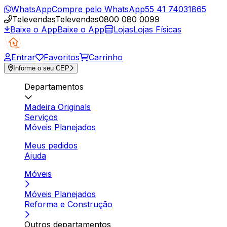
WhatsApp
Compre pelo WhatsApp
55 41 74031865
Televendas
Televendas
0800 080 0099
Baixe o App
Baixe o App
Lojas
Lojas Físicas
Entrar
Favoritos
Carrinho
Informe o seu CEP
Departamentos
Madeira Originals
Serviços
Móveis Planejados
Meus pedidos
Ajuda
Móveis
Móveis Planejados
Reforma e Construção
Outros departamentos