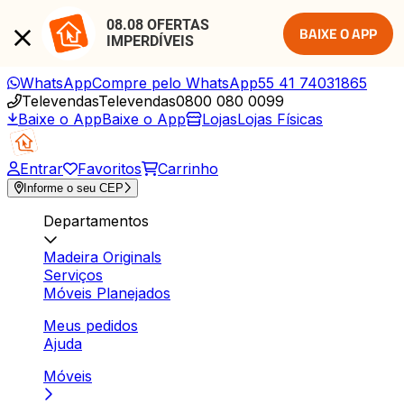
08.08 OFERTAS 
BAIXE O APP
IMPERDÍVEIS
WhatsApp
Compre pelo WhatsApp
55 41 74031865
Televendas
Televendas
0800 080 0099
Baixe o App
Baixe o App
Lojas
Lojas Físicas
Entrar
Favoritos
Carrinho
Informe o seu CEP
Departamentos
Madeira Originals
Serviços
Móveis Planejados
Meus pedidos
Ajuda
Móveis