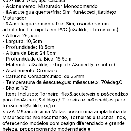
<p>- Bica: Alta, tipo cascata
- Acionamento: Misturador Monocomando
- &Aacute;gua quente/fria: Sim, fun&ccedil;&atilde;o
Misturador
- &Aacute;gua somente fria: Sim, usando-se um
adaptador T e nipels em PVC (n&atilde;o fornecidos)
- Altura: 28,5cm
- Largura: 10,5cm
- Profundidade: 18,5cm
- Altura da Bica: 24,0cm
- Profundidade da Bica: 15,5cm
- Material: Lat&atilde;o (Liga de A&ccedil;o e cobre)
- Acabamento: Cromado
- Cartucho Cer&acirc;mico: de 35mm
- Temperatura da &aacute;gua: m&aacute;x. 70&deg;C
- Bitola: 1/2'
- Itens Inclusos: Torneira, flex&iacute;veis e pe&ccedil;as
para fixa&ccedil;&atilde;o / Torneira e pe&ccedil;as para
fixa&ccedil;&atilde;o</p>
<p>A M&aacute;xima Metais possui uma ampla linha de
Misturadores Monocomando, Torneiras e Duchas Inox,
oferecendo modelos com design diferenciado e grande
beleza, proporcionando modernidade e