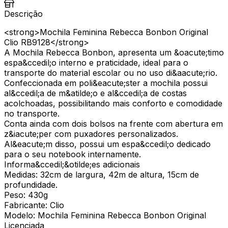
Descrição
<strong>Mochila Feminina Rebecca Bonbon Original
Clio RB9128</strong>
A Mochila Rebecca Bonbon, apresenta um &oacute;timo
espa&ccedil;o interno e praticidade, ideal para o
transporte do material escolar ou no uso di&aacute;rio.
Confeccionada em poli&eacute;ster a mochila possui
al&ccedil;a de m&atilde;o e al&ccedil;a de costas
acolchoadas, possibilitando mais conforto e comodidade
no transporte.
Conta ainda com dois bolsos na frente com abertura em
z&iacute;per com puxadores personalizados.
Al&eacute;m disso, possui um espa&ccedil;o dedicado
para o seu notebook internamente.
Informa&ccedil;&otilde;es adicionais
Medidas: 32cm de largura, 42m de altura, 15cm de
profundidade.
Peso: 430g
Fabricante: Clio
Modelo: Mochila Feminina Rebecca Bonbon Original
Licenciada