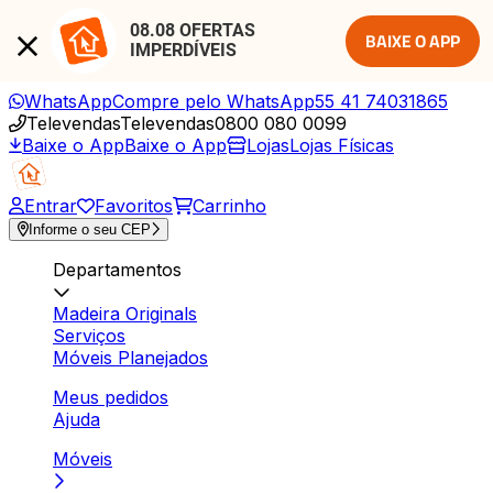
08.08 OFERTAS 
BAIXE O APP
IMPERDÍVEIS
WhatsApp
Compre pelo WhatsApp
55 41 74031865
Televendas
Televendas
0800 080 0099
Baixe o App
Baixe o App
Lojas
Lojas Físicas
Entrar
Favoritos
Carrinho
Informe o seu CEP
Departamentos
Madeira Originals
Serviços
Móveis Planejados
Meus pedidos
Ajuda
Móveis