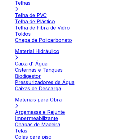
Telhas
Telha de PVC
Telha de Plástico
Telha de Fibra de Vidro
Toldos
Chapa de Policarbonato
Material Hidráulico
Caixa d' Água
Cisternas e Tanques
Biodigestor
Pressurizadores de Água
Caixas de Descarga
Materiais para Obra
Argamassa e Rejunte
Impermeabilizante
Chapas de Madeira
Telas
Colas para piso