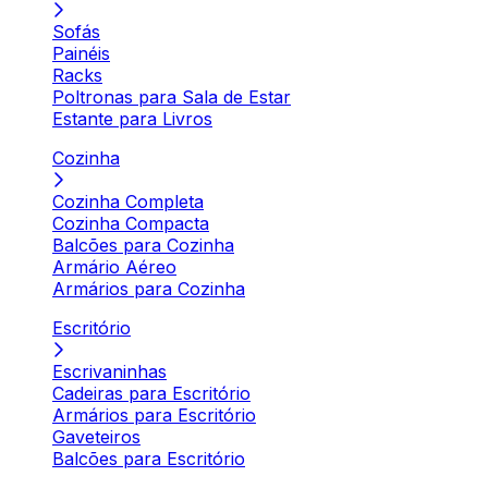
Sofás
Painéis
Racks
Poltronas para Sala de Estar
Estante para Livros
Cozinha
Cozinha Completa
Cozinha Compacta
Balcões para Cozinha
Armário Aéreo
Armários para Cozinha
Escritório
Escrivaninhas
Cadeiras para Escritório
Armários para Escritório
Gaveteiros
Balcões para Escritório