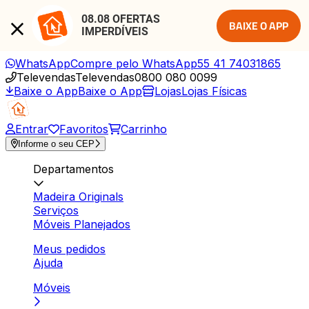
08.08 OFERTAS 
BAIXE O APP
IMPERDÍVEIS
WhatsApp
Compre pelo WhatsApp
55 41 74031865
Televendas
Televendas
0800 080 0099
Baixe o App
Baixe o App
Lojas
Lojas Físicas
Entrar
Favoritos
Carrinho
Informe o seu CEP
Departamentos
Madeira Originals
Serviços
Móveis Planejados
Meus pedidos
Ajuda
Móveis