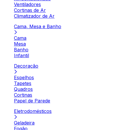
Ventiladores
Cortinas de Ar
Climatizador de Ar
Cama, Mesa e Banho
Cama
Mesa
Banho
Infantil
Decoração
Espelhos
Tapetes
Quadros
Cortinas
Papel de Parede
Eletrodomésticos
Geladeira
Fogão