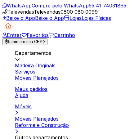
WhatsApp
Compre pelo WhatsApp
55 41 74031865
Televendas
Televendas
0800 080 0099
Baixe o App
Baixe o App
Lojas
Lojas Físicas
Entrar
Favoritos
Carrinho
Informe o seu CEP
Departamentos
Madeira Originals
Serviços
Móveis Planejados
Meus pedidos
Ajuda
Móveis
Móveis Planejados
Reforma e Construção
Outros departamentos