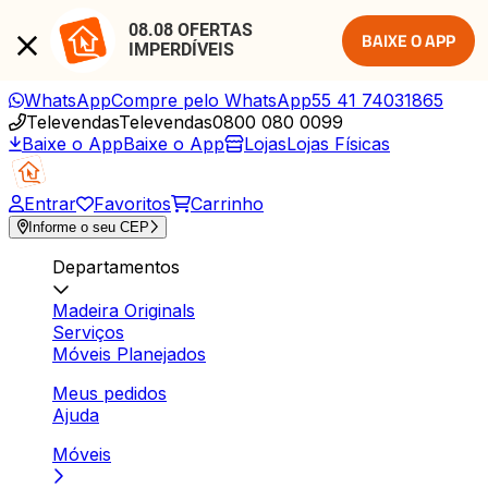
08.08 OFERTAS 
BAIXE O APP
IMPERDÍVEIS
WhatsApp
Compre pelo WhatsApp
55 41 74031865
Televendas
Televendas
0800 080 0099
Baixe o App
Baixe o App
Lojas
Lojas Físicas
Entrar
Favoritos
Carrinho
Informe o seu CEP
Departamentos
Madeira Originals
Serviços
Móveis Planejados
Meus pedidos
Ajuda
Móveis