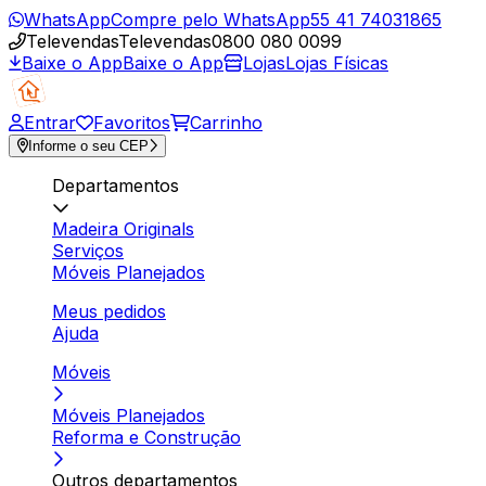
WhatsApp
Compre pelo WhatsApp
55 41 74031865
Televendas
Televendas
0800 080 0099
Baixe o App
Baixe o App
Lojas
Lojas Físicas
Entrar
Favoritos
Carrinho
Informe o seu CEP
Departamentos
Madeira Originals
Serviços
Móveis Planejados
Meus pedidos
Ajuda
Móveis
Móveis Planejados
Reforma e Construção
Outros departamentos