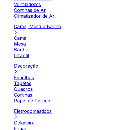
Ventiladores
Cortinas de Ar
Climatizador de Ar
Cama, Mesa e Banho
Cama
Mesa
Banho
Infantil
Decoração
Espelhos
Tapetes
Quadros
Cortinas
Papel de Parede
Eletrodomésticos
Geladeira
Fogão