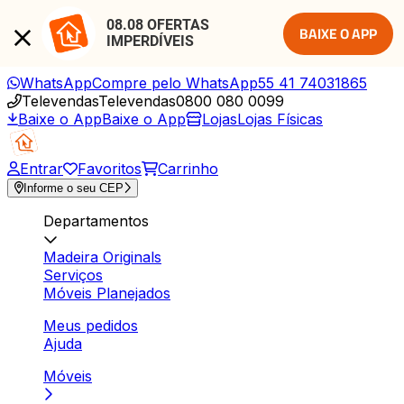
08.08 OFERTAS 
BAIXE O APP
IMPERDÍVEIS
WhatsApp
Compre pelo WhatsApp
55 41 74031865
Televendas
Televendas
0800 080 0099
Baixe o App
Baixe o App
Lojas
Lojas Físicas
Entrar
Favoritos
Carrinho
Informe o seu CEP
Departamentos
Madeira Originals
Serviços
Móveis Planejados
Meus pedidos
Ajuda
Móveis