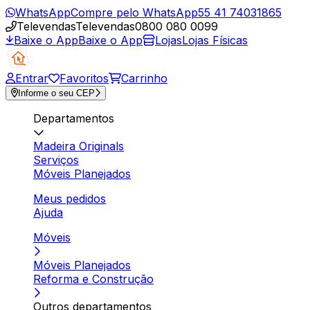
WhatsApp
Compre pelo WhatsApp
55 41 74031865
Televendas
Televendas
0800 080 0099
Baixe o App
Baixe o App
Lojas
Lojas Físicas
Entrar
Favoritos
Carrinho
Informe o seu CEP
Departamentos
Madeira Originals
Serviços
Móveis Planejados
Meus pedidos
Ajuda
Móveis
Móveis Planejados
Reforma e Construção
Outros departamentos