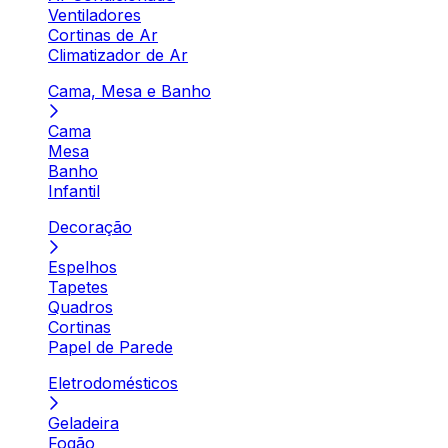
Ventiladores
Cortinas de Ar
Climatizador de Ar
Cama, Mesa e Banho
Cama
Mesa
Banho
Infantil
Decoração
Espelhos
Tapetes
Quadros
Cortinas
Papel de Parede
Eletrodomésticos
Geladeira
Fogão