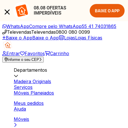
08.08 OFERTAS 
BAIXE O APP
IMPERDÍVEIS
WhatsApp
Compre pelo WhatsApp
55 41 74031865
Televendas
Televendas
0800 080 0099
Baixe o App
Baixe o App
Lojas
Lojas Físicas
Entrar
Favoritos
Carrinho
Informe o seu CEP
Departamentos
Madeira Originals
Serviços
Móveis Planejados
Meus pedidos
Ajuda
Móveis