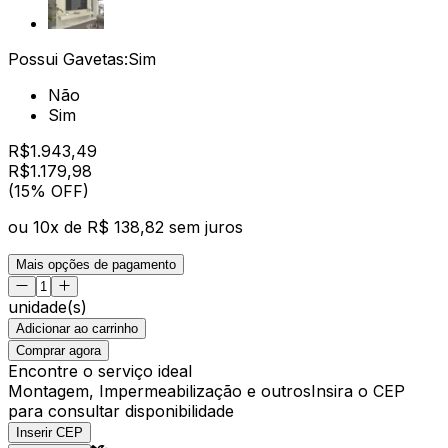
Possui Gavetas:
Sim
Não
Sim
R$
1.943,49
R$
1.179
,
98
(15% OFF)
ou
10
x de
R$ 138,82
sem juros
Mais opções de pagamento
unidade(s)
Adicionar ao carrinho
Comprar agora
Encontre o serviço ideal
Montagem, Impermeabilização e outros
Insira o CEP
para consultar disponibilidade
Inserir CEP