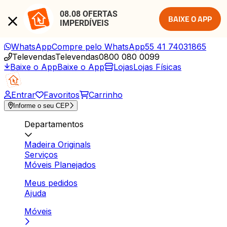
08.08 OFERTAS 
BAIXE O APP
IMPERDÍVEIS
WhatsApp
Compre pelo WhatsApp
55 41 74031865
Televendas
Televendas
0800 080 0099
Baixe o App
Baixe o App
Lojas
Lojas Físicas
Entrar
Favoritos
Carrinho
Informe o seu CEP
Departamentos
Madeira Originals
Serviços
Móveis Planejados
Meus pedidos
Ajuda
Móveis