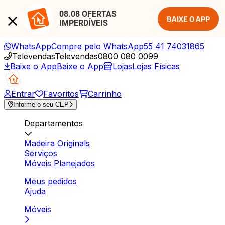
08.08 OFERTAS 
BAIXE O APP
IMPERDÍVEIS
WhatsApp
Compre pelo WhatsApp
55 41 74031865
Televendas
Televendas
0800 080 0099
Baixe o App
Baixe o App
Lojas
Lojas Físicas
Entrar
Favoritos
Carrinho
Informe o seu CEP
Departamentos
Madeira Originals
Serviços
Móveis Planejados
Meus pedidos
Ajuda
Móveis