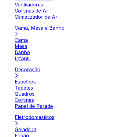
Ventiladores
Cortinas de Ar
Climatizador de Ar
Cama, Mesa e Banho
Cama
Mesa
Banho
Infantil
Decoração
Espelhos
Tapetes
Quadros
Cortinas
Papel de Parede
Eletrodomésticos
Geladeira
Fogão