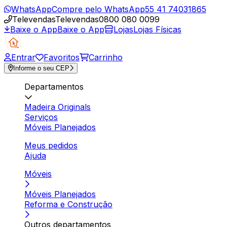
WhatsApp
Compre pelo WhatsApp
55 41 74031865
Televendas
Televendas
0800 080 0099
Baixe o App
Baixe o App
Lojas
Lojas Físicas
Entrar
Favoritos
Carrinho
Informe o seu CEP
Departamentos
Madeira Originals
Serviços
Móveis Planejados
Meus pedidos
Ajuda
Móveis
Móveis Planejados
Reforma e Construção
Outros departamentos