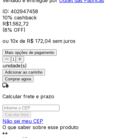
Vendido e entregue por
Outlet das Fábricas
ID:
402947458
10% cashback
R$
1.582
,
72
(8% OFF)
ou
10
x de
R$ 172,04
sem juros
Mais opções de pagamento
unidade(s)
Adicionar ao carrinho
Comprar agora
Calcular frete e prazo
Calcular frete
Não sei meu CEP
O que saber sobre esse produto