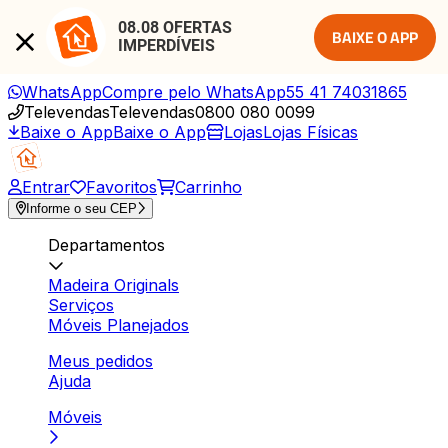
08.08 OFERTAS 
BAIXE O APP
IMPERDÍVEIS
WhatsApp
Compre pelo WhatsApp
55 41 74031865
Televendas
Televendas
0800 080 0099
Baixe o App
Baixe o App
Lojas
Lojas Físicas
Entrar
Favoritos
Carrinho
Informe o seu CEP
Departamentos
Madeira Originals
Serviços
Móveis Planejados
Meus pedidos
Ajuda
Móveis