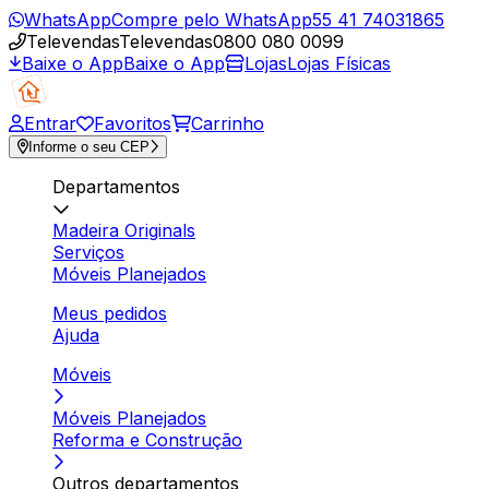
WhatsApp
Compre pelo WhatsApp
55 41 74031865
Televendas
Televendas
0800 080 0099
Baixe o App
Baixe o App
Lojas
Lojas Físicas
Entrar
Favoritos
Carrinho
Informe o seu CEP
Departamentos
Madeira Originals
Serviços
Móveis Planejados
Meus pedidos
Ajuda
Móveis
Móveis Planejados
Reforma e Construção
Outros departamentos