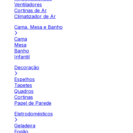
Ventiladores
Cortinas de Ar
Climatizador de Ar
Cama, Mesa e Banho
Cama
Mesa
Banho
Infantil
Decoração
Espelhos
Tapetes
Quadros
Cortinas
Papel de Parede
Eletrodomésticos
Geladeira
Fogão