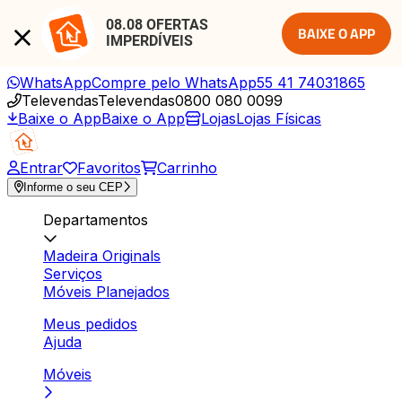
08.08 OFERTAS 
BAIXE O APP
IMPERDÍVEIS
WhatsApp
Compre pelo WhatsApp
55 41 74031865
Televendas
Televendas
0800 080 0099
Baixe o App
Baixe o App
Lojas
Lojas Físicas
Entrar
Favoritos
Carrinho
Informe o seu CEP
Departamentos
Madeira Originals
Serviços
Móveis Planejados
Meus pedidos
Ajuda
Móveis