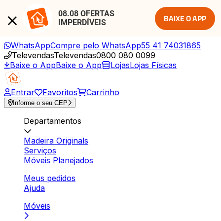
08.08 OFERTAS 
BAIXE O APP
IMPERDÍVEIS
WhatsApp
Compre pelo WhatsApp
55 41 74031865
Televendas
Televendas
0800 080 0099
Baixe o App
Baixe o App
Lojas
Lojas Físicas
Entrar
Favoritos
Carrinho
Informe o seu CEP
Departamentos
Madeira Originals
Serviços
Móveis Planejados
Meus pedidos
Ajuda
Móveis