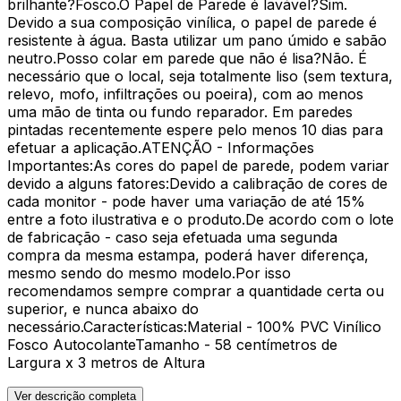
brilhante?Fosco.O Papel de Parede é lavável?Sim.
Devido a sua composição vinílica, o papel de parede é
resistente à água. Basta utilizar um pano úmido e sabão
neutro.Posso colar em parede que não é lisa?Não. É
necessário que o local, seja totalmente liso (sem textura,
relevo, mofo, infiltrações ou poeira), com ao menos
uma mão de tinta ou fundo reparador. Em paredes
pintadas recentemente espere pelo menos 10 dias para
efetuar a aplicação.ATENÇÃO - Informações
Importantes:As cores do papel de parede, podem variar
devido a alguns fatores:Devido a calibração de cores de
cada monitor - pode haver uma variação de até 15%
entre a foto ilustrativa e o produto.De acordo com o lote
de fabricação - caso seja efetuada uma segunda
compra da mesma estampa, poderá haver diferença,
mesmo sendo do mesmo modelo.Por isso
recomendamos sempre comprar a quantidade certa ou
superior, e nunca abaixo do
necessário.Características:Material - 100% PVC Vinílico
Fosco AutocolanteTamanho - 58 centímetros de
Largura x 3 metros de Altura
Ver descrição completa