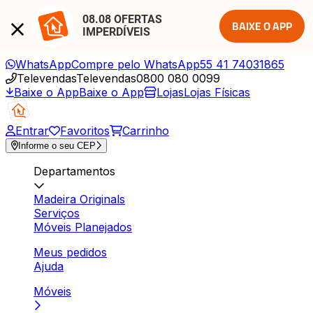
08.08 OFERTAS 
BAIXE O APP
IMPERDÍVEIS
WhatsApp
Compre pelo WhatsApp
55 41 74031865
Televendas
Televendas
0800 080 0099
Baixe o App
Baixe o App
Lojas
Lojas Físicas
Entrar
Favoritos
Carrinho
Informe o seu CEP
Departamentos
Madeira Originals
Serviços
Móveis Planejados
Meus pedidos
Ajuda
Móveis