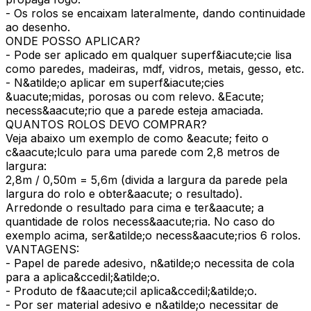
- Os rolos se encaixam lateralmente, dando continuidade
ao desenho.
ONDE POSSO APLICAR?
- Pode ser aplicado em qualquer superf&iacute;cie lisa
como paredes, madeiras, mdf, vidros, metais, gesso, etc.
- N&atilde;o aplicar em superf&iacute;cies
&uacute;midas, porosas ou com relevo. &Eacute;
necess&aacute;rio que a parede esteja amaciada.
QUANTOS ROLOS DEVO COMPRAR?
Veja abaixo um exemplo de como &eacute; feito o
c&aacute;lculo para uma parede com 2,8 metros de
largura:
2,8m / 0,50m = 5,6m (divida a largura da parede pela
largura do rolo e obter&aacute; o resultado).
Arredonde o resultado para cima e ter&aacute; a
quantidade de rolos necess&aacute;ria. No caso do
exemplo acima, ser&atilde;o necess&aacute;rios 6 rolos.
VANTAGENS:
- Papel de parede adesivo, n&atilde;o necessita de cola
para a aplica&ccedil;&atilde;o.
- Produto de f&aacute;cil aplica&ccedil;&atilde;o.
- Por ser material adesivo e n&atilde;o necessitar de