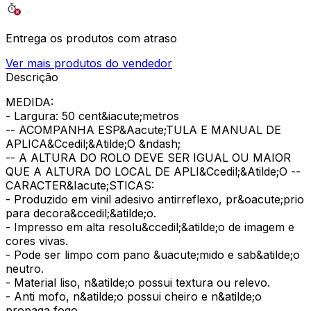
Entrega os produtos com atraso
Ver mais produtos do vendedor
Descrição
MEDIDA:
- Largura: 50 cent&iacute;metros
-- ACOMPANHA ESP&Aacute;TULA E MANUAL DE
APLICA&Ccedil;&Atilde;O &ndash;
-- A ALTURA DO ROLO DEVE SER IGUAL OU MAIOR
QUE A ALTURA DO LOCAL DE APLI&Ccedil;&Atilde;O --
CARACTER&Iacute;STICAS:
- Produzido em vinil adesivo antirreflexo, pr&oacute;prio
para decora&ccedil;&atilde;o.
- Impresso em alta resolu&ccedil;&atilde;o de imagem e
cores vivas.
- Pode ser limpo com pano &uacute;mido e sab&atilde;o
neutro.
- Material liso, n&atilde;o possui textura ou relevo.
- Anti mofo, n&atilde;o possui cheiro e n&atilde;o
propaga fogo.