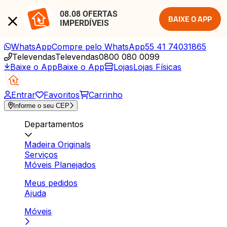
08.08 OFERTAS 
BAIXE O APP
IMPERDÍVEIS
WhatsApp
Compre pelo WhatsApp
55 41 74031865
Televendas
Televendas
0800 080 0099
Baixe o App
Baixe o App
Lojas
Lojas Físicas
Entrar
Favoritos
Carrinho
Informe o seu CEP
Departamentos
Madeira Originals
Serviços
Móveis Planejados
Meus pedidos
Ajuda
Móveis