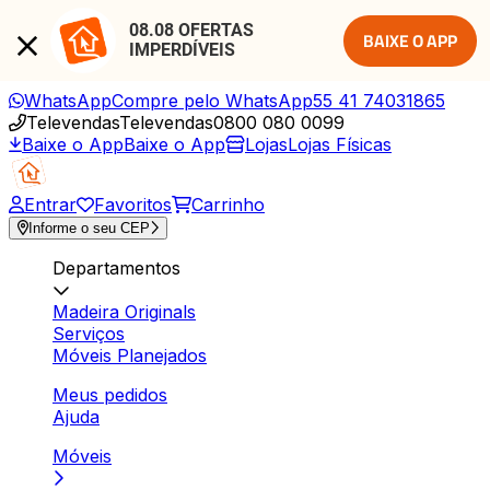
08.08 OFERTAS 
BAIXE O APP
IMPERDÍVEIS
WhatsApp
Compre pelo WhatsApp
55 41 74031865
Televendas
Televendas
0800 080 0099
Baixe o App
Baixe o App
Lojas
Lojas Físicas
Entrar
Favoritos
Carrinho
Informe o seu CEP
Departamentos
Madeira Originals
Serviços
Móveis Planejados
Meus pedidos
Ajuda
Móveis