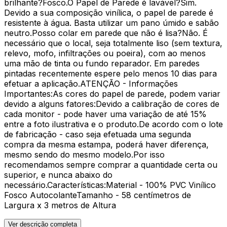
brilhante?Fosco.O Papel de Parede é lavável?Sim.
Devido a sua composição vinílica, o papel de parede é
resistente à água. Basta utilizar um pano úmido e sabão
neutro.Posso colar em parede que não é lisa?Não. É
necessário que o local, seja totalmente liso (sem textura,
relevo, mofo, infiltrações ou poeira), com ao menos
uma mão de tinta ou fundo reparador. Em paredes
pintadas recentemente espere pelo menos 10 dias para
efetuar a aplicação.ATENÇÃO - Informações
Importantes:As cores do papel de parede, podem variar
devido a alguns fatores:Devido a calibração de cores de
cada monitor - pode haver uma variação de até 15%
entre a foto ilustrativa e o produto.De acordo com o lote
de fabricação - caso seja efetuada uma segunda
compra da mesma estampa, poderá haver diferença,
mesmo sendo do mesmo modelo.Por isso
recomendamos sempre comprar a quantidade certa ou
superior, e nunca abaixo do
necessário.Características:Material - 100% PVC Vinílico
Fosco AutocolanteTamanho - 58 centímetros de
Largura x 3 metros de Altura
Ver descrição completa