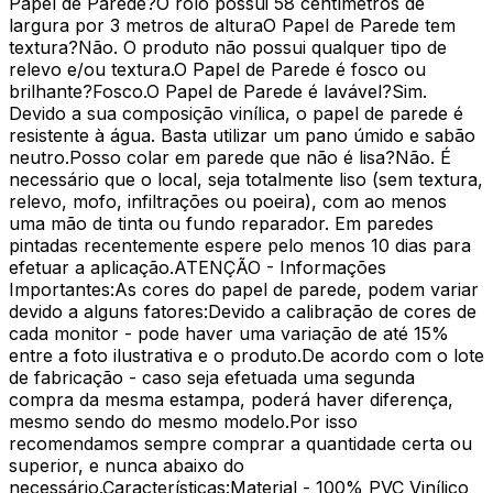
Papel de Parede?O rolo possui 58 centímetros de
largura por 3 metros de alturaO Papel de Parede tem
textura?Não. O produto não possui qualquer tipo de
relevo e/ou textura.O Papel de Parede é fosco ou
brilhante?Fosco.O Papel de Parede é lavável?Sim.
Devido a sua composição vinílica, o papel de parede é
resistente à água. Basta utilizar um pano úmido e sabão
neutro.Posso colar em parede que não é lisa?Não. É
necessário que o local, seja totalmente liso (sem textura,
relevo, mofo, infiltrações ou poeira), com ao menos
uma mão de tinta ou fundo reparador. Em paredes
pintadas recentemente espere pelo menos 10 dias para
efetuar a aplicação.ATENÇÃO - Informações
Importantes:As cores do papel de parede, podem variar
devido a alguns fatores:Devido a calibração de cores de
cada monitor - pode haver uma variação de até 15%
entre a foto ilustrativa e o produto.De acordo com o lote
de fabricação - caso seja efetuada uma segunda
compra da mesma estampa, poderá haver diferença,
mesmo sendo do mesmo modelo.Por isso
recomendamos sempre comprar a quantidade certa ou
superior, e nunca abaixo do
necessário.Características:Material - 100% PVC Vinílico