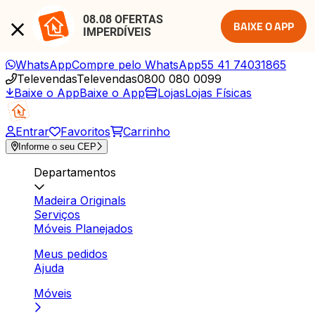
08.08 OFERTAS 
BAIXE O APP
IMPERDÍVEIS
WhatsApp
Compre pelo WhatsApp
55 41 74031865
Televendas
Televendas
0800 080 0099
Baixe o App
Baixe o App
Lojas
Lojas Físicas
Entrar
Favoritos
Carrinho
Informe o seu CEP
Departamentos
Madeira Originals
Serviços
Móveis Planejados
Meus pedidos
Ajuda
Móveis