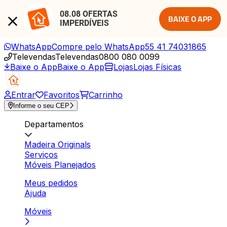
08.08 OFERTAS 
BAIXE O APP
IMPERDÍVEIS
WhatsApp
Compre pelo WhatsApp
55 41 74031865
Televendas
Televendas
0800 080 0099
Baixe o App
Baixe o App
Lojas
Lojas Físicas
Entrar
Favoritos
Carrinho
Informe o seu CEP
Departamentos
Madeira Originals
Serviços
Móveis Planejados
Meus pedidos
Ajuda
Móveis