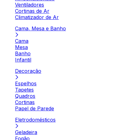
Ventiladores
Cortinas de Ar
Climatizador de Ar
Cama, Mesa e Banho
Cama
Mesa
Banho
Infantil
Decoração
Espelhos
Tapetes
Quadros
Cortinas
Papel de Parede
Eletrodomésticos
Geladeira
Fogão