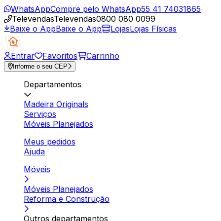
WhatsApp
Compre pelo WhatsApp
55 41 74031865
Televendas
Televendas
0800 080 0099
Baixe o App
Baixe o App
Lojas
Lojas Físicas
Entrar
Favoritos
Carrinho
Informe o seu CEP
Departamentos
Madeira Originals
Serviços
Móveis Planejados
Meus pedidos
Ajuda
Móveis
Móveis Planejados
Reforma e Construção
Outros departamentos