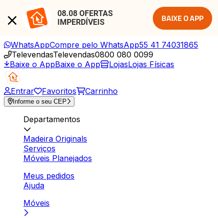
08.08 OFERTAS 
BAIXE O APP
IMPERDÍVEIS
WhatsApp
Compre pelo WhatsApp
55 41 74031865
Televendas
Televendas
0800 080 0099
Baixe o App
Baixe o App
Lojas
Lojas Físicas
Entrar
Favoritos
Carrinho
Informe o seu CEP
Departamentos
Madeira Originals
Serviços
Móveis Planejados
Meus pedidos
Ajuda
Móveis