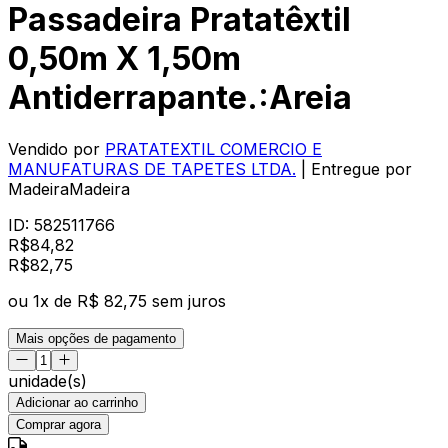
Passadeira Pratatêxtil
0,50m X 1,50m
Antiderrapante.:Areia
Vendido por
PRATATEXTIL COMERCIO E
MANUFATURAS DE TAPETES LTDA.
| Entregue por
MadeiraMadeira
ID:
582511766
R$
84,82
R$
82
,
75
ou
1
x de
R$ 82,75
sem juros
Mais opções de pagamento
unidade(s)
Adicionar ao carrinho
Comprar agora