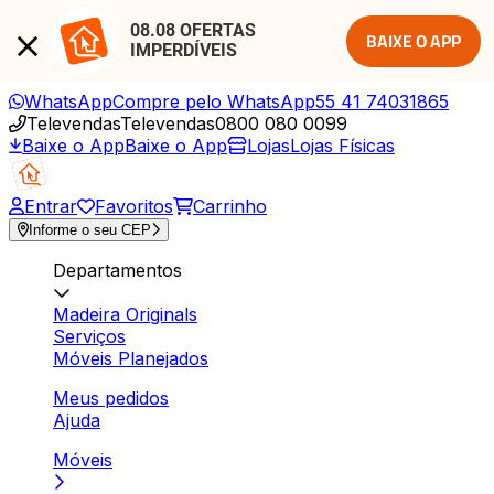
08.08 OFERTAS 
BAIXE O APP
IMPERDÍVEIS
WhatsApp
Compre pelo WhatsApp
55 41 74031865
Televendas
Televendas
0800 080 0099
Baixe o App
Baixe o App
Lojas
Lojas Físicas
Entrar
Favoritos
Carrinho
Informe o seu CEP
Departamentos
Madeira Originals
Serviços
Móveis Planejados
Meus pedidos
Ajuda
Móveis