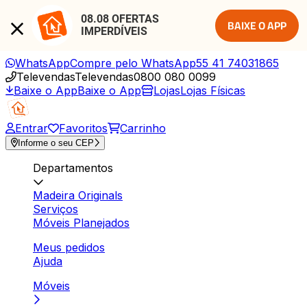
08.08 OFERTAS 
BAIXE O APP
IMPERDÍVEIS
WhatsApp
Compre pelo WhatsApp
55 41 74031865
Televendas
Televendas
0800 080 0099
Baixe o App
Baixe o App
Lojas
Lojas Físicas
Entrar
Favoritos
Carrinho
Informe o seu CEP
Departamentos
Madeira Originals
Serviços
Móveis Planejados
Meus pedidos
Ajuda
Móveis