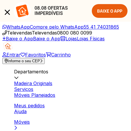
08.08 OFERTAS 
BAIXE O APP
IMPERDÍVEIS
WhatsApp
Compre pelo WhatsApp
55 41 74031865
Televendas
Televendas
0800 080 0099
Baixe o App
Baixe o App
Lojas
Lojas Físicas
Entrar
Favoritos
Carrinho
Informe o seu CEP
Departamentos
Madeira Originals
Serviços
Móveis Planejados
Meus pedidos
Ajuda
Móveis