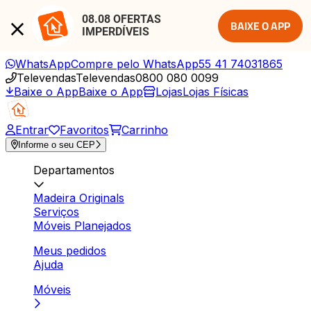
08.08 OFERTAS 
BAIXE O APP
IMPERDÍVEIS
WhatsApp
Compre pelo WhatsApp
55 41 74031865
Televendas
Televendas
0800 080 0099
Baixe o App
Baixe o App
Lojas
Lojas Físicas
Entrar
Favoritos
Carrinho
Informe o seu CEP
Departamentos
Madeira Originals
Serviços
Móveis Planejados
Meus pedidos
Ajuda
Móveis