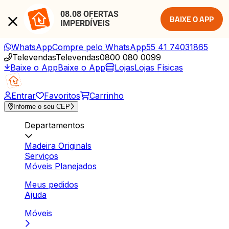
08.08 OFERTAS 
BAIXE O APP
IMPERDÍVEIS
WhatsApp
Compre pelo WhatsApp
55 41 74031865
Televendas
Televendas
0800 080 0099
Baixe o App
Baixe o App
Lojas
Lojas Físicas
Entrar
Favoritos
Carrinho
Informe o seu CEP
Departamentos
Madeira Originals
Serviços
Móveis Planejados
Meus pedidos
Ajuda
Móveis