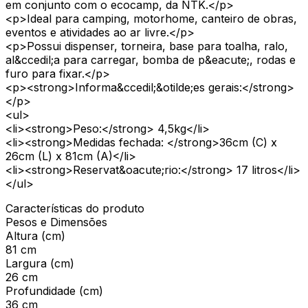
em conjunto com o ecocamp, da NTK.</p>
<p>Ideal para camping, motorhome, canteiro de obras,
eventos e atividades ao ar livre.</p>
<p>Possui dispenser, torneira, base para toalha, ralo,
al&ccedil;a para carregar, bomba de p&eacute;, rodas e
furo para fixar.</p>
<p><strong>Informa&ccedil;&otilde;es gerais:</strong>
</p>
<ul>
<li><strong>Peso:</strong> 4,5kg</li>
<li><strong>Medidas fechada: </strong>36cm (C) x
26cm (L) x 81cm (A)</li>
<li><strong>Reservat&oacute;rio:</strong> 17 litros</li>
</ul>
Características do produto
Pesos e Dimensões
Altura (cm)
81 cm
Largura (cm)
26 cm
Profundidade (cm)
36 cm