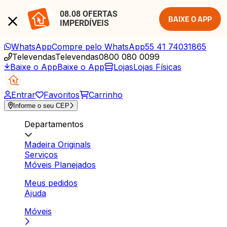
08.08 OFERTAS 
BAIXE O APP
IMPERDÍVEIS
WhatsApp
Compre pelo WhatsApp
55 41 74031865
Televendas
Televendas
0800 080 0099
Baixe o App
Baixe o App
Lojas
Lojas Físicas
Entrar
Favoritos
Carrinho
Informe o seu CEP
Departamentos
Madeira Originals
Serviços
Móveis Planejados
Meus pedidos
Ajuda
Móveis