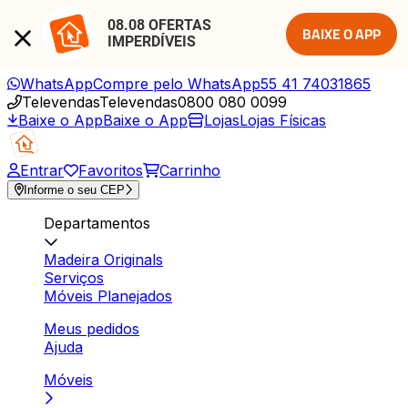
08.08 OFERTAS 
BAIXE O APP
IMPERDÍVEIS
WhatsApp
Compre pelo WhatsApp
55 41 74031865
Televendas
Televendas
0800 080 0099
Baixe o App
Baixe o App
Lojas
Lojas Físicas
Entrar
Favoritos
Carrinho
Informe o seu CEP
Departamentos
Madeira Originals
Serviços
Móveis Planejados
Meus pedidos
Ajuda
Móveis