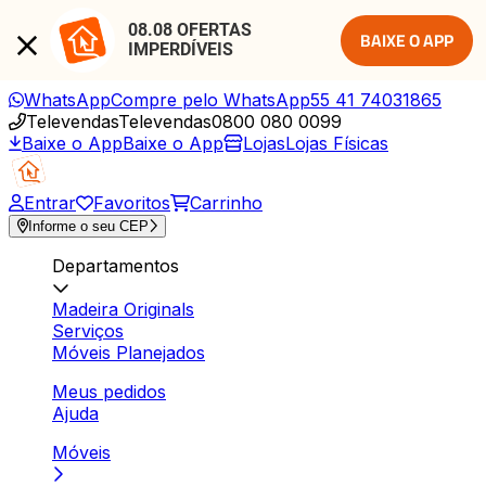
08.08 OFERTAS 
BAIXE O APP
IMPERDÍVEIS
WhatsApp
Compre pelo WhatsApp
55 41 74031865
Televendas
Televendas
0800 080 0099
Baixe o App
Baixe o App
Lojas
Lojas Físicas
Entrar
Favoritos
Carrinho
Informe o seu CEP
Departamentos
Madeira Originals
Serviços
Móveis Planejados
Meus pedidos
Ajuda
Móveis