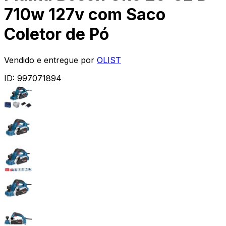
710w 127v com Saco
Coletor de Pó
Vendido e entregue por
OLIST
ID:
997071894