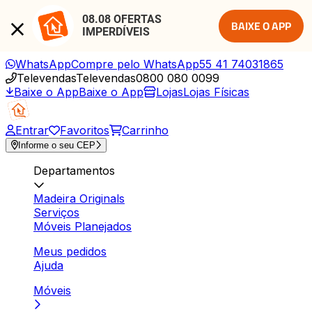
08.08 OFERTAS 
BAIXE O APP
IMPERDÍVEIS
WhatsApp
Compre pelo WhatsApp
55 41 74031865
Televendas
Televendas
0800 080 0099
Baixe o App
Baixe o App
Lojas
Lojas Físicas
Entrar
Favoritos
Carrinho
Informe o seu CEP
Departamentos
Madeira Originals
Serviços
Móveis Planejados
Meus pedidos
Ajuda
Móveis